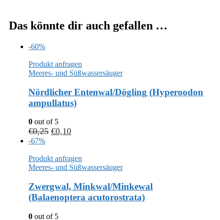
Das könnte dir auch gefallen …
-60%
Produkt anfragen
Meeres- und Süßwassersäuger
Nördlicher Entenwal/Dögling (Hyperoodon
ampullatus)
0
out of 5
€
0,25
€
0,10
-67%
Produkt anfragen
Meeres- und Süßwassersäuger
Zwergwal, Minkwal/Minkewal
(Balaenoptera acutorostrata)
0
out of 5