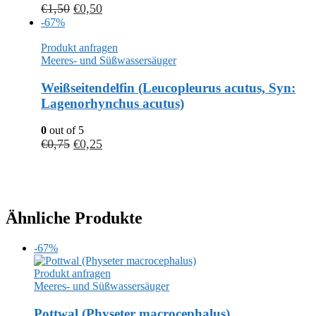
€
1,50
€
0,50
-67%
Produkt anfragen
Meeres- und Süßwassersäuger
Weißseitendelfin (Leucopleurus acutus, Syn:
Lagenorhynchus acutus)
0
out of 5
€
0,75
€
0,25
Ähnliche Produkte
-67%
Produkt anfragen
Meeres- und Süßwassersäuger
Pottwal (Physeter macrocephalus)