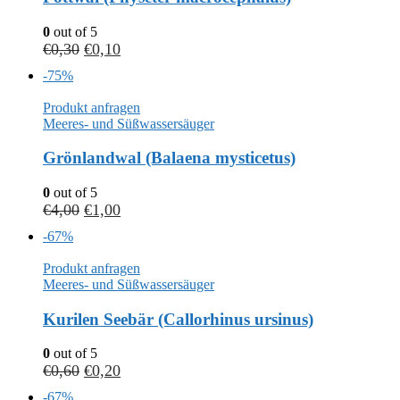
0
out of 5
€
0,30
€
0,10
-75%
Produkt anfragen
Meeres- und Süßwassersäuger
Grönlandwal (Balaena mysticetus)
0
out of 5
€
4,00
€
1,00
-67%
Produkt anfragen
Meeres- und Süßwassersäuger
Kurilen Seebär (Callorhinus ursinus)
0
out of 5
€
0,60
€
0,20
-67%