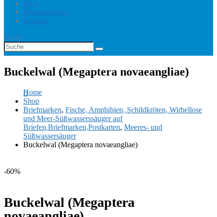
Blog
Benutzerkonto
Kontakt
Suche
Buckelwal (Megaptera novaeangliae)
Home
Shop
Briefmarken
,
Fische, Amphibien, Schildkröten, Wirbellose
und Meer-Süßwasserssäuger auf
Briefen,Briefmarken,Postkarten
,
Meeres- und
Süßwassersäuger
Buckelwal (Megaptera novaeangliae)
-60%
Buckelwal (Megaptera
novaeangliae)