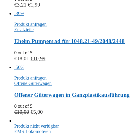
€
3,21
€
1,99
-39%
Produkt anfragen
Ersatzteile
Eheim Pumpenrad für 1048.21-49/2048/2448
0
out of 5
€
18,01
€
10,99
-50%
Produkt anfragen
Offene Güterwagen
Offener Güterwagen in Ganzplastikausführung
0
out of 5
€
10,00
€
5,00
Produkt nicht verfügbar
EMS-Lokomotiven