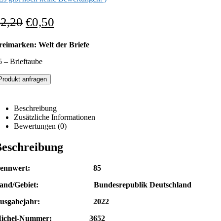
€
2,20
€
0,50
reimarken: Welt der Briefe
5 – Brieftaube
Produkt anfragen
Beschreibung
Zusätzliche Informationen
Bewertungen (0)
eschreibung
Nennwert: 85
and/Gebiet: Bundesrepublik Deutschland
Ausgabejahr: 2022
ichel-Nummer: 3652