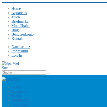
Home
Aquaristik
Teich
Briefmarken
Modellbahn
Blog
Benutzerkonto
Kontakt
Datenschutz
Impressum
Log-In
Suche
Home
Aquaristik
Teich
Briefmarken
Modellbahn