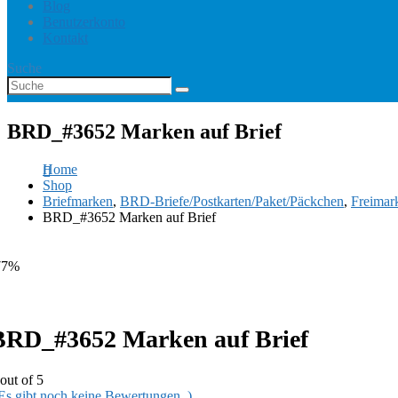
Blog
Benutzerkonto
Kontakt
Suche
BRD_#3652 Marken auf Brief
Home
Shop
Briefmarken
,
BRD-Briefe/Postkarten/Paket/Päckchen
,
Freimar
BRD_#3652 Marken auf Brief
77%
BRD_#3652 Marken auf Brief
out of 5
 Es gibt noch keine Bewertungen. )