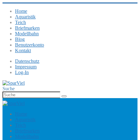
Home
Aquaristik
Teich
Briefmarken
Modellbahn
Blog
Benutzerkonto
Kontakt
Datenschutz
Impressum
Log-In
Suche
Home
Aquaristik
Teich
Briefmarken
Modellbahn