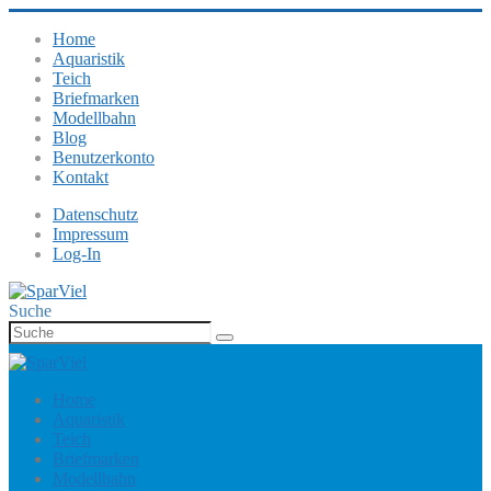
Home
Aquaristik
Teich
Briefmarken
Modellbahn
Blog
Benutzerkonto
Kontakt
Datenschutz
Impressum
Log-In
Suche
Home
Aquaristik
Teich
Briefmarken
Modellbahn