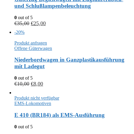
und Schlußlampenbeleuchtung
0
out of 5
€
35,00
€
25,00
-20%
Produkt anfragen
Offene Güterwagen
Niederbordwagen in Ganzplastikausführung
mit Ladegut
0
out of 5
€
10,00
€
8,00
Produkt nicht verfügbar
EMS-Lokomotiven
E 410 (BR184) als EMS-Ausführung
0
out of 5