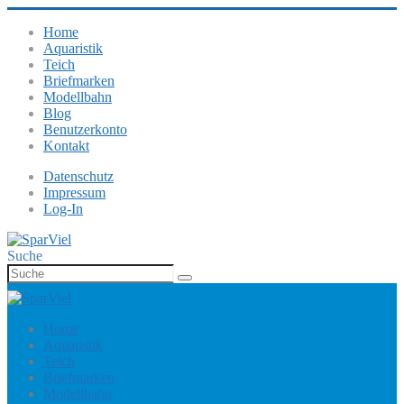
Home
Aquaristik
Teich
Briefmarken
Modellbahn
Blog
Benutzerkonto
Kontakt
Datenschutz
Impressum
Log-In
Suche
Home
Aquaristik
Teich
Briefmarken
Modellbahn