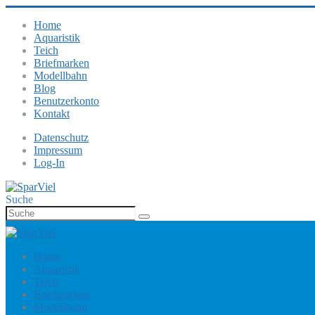
Home
Aquaristik
Teich
Briefmarken
Modellbahn
Blog
Benutzerkonto
Kontakt
Datenschutz
Impressum
Log-In
Suche
Home
Aquaristik
Teich
Briefmarken
Modellbahn