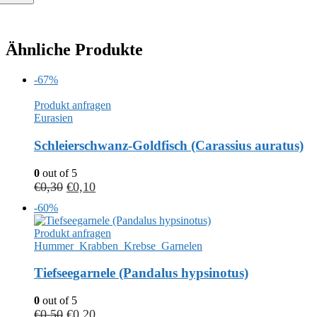
Ähnliche Produkte
-67%
Produkt anfragen
Eurasien
Schleierschwanz-Goldfisch (Carassius auratus)
0
out of 5
€
0,30
€
0,10
-60%
Produkt anfragen
Hummer_Krabben_Krebse_Garnelen
Tiefseegarnele (Pandalus hypsinotus)
0
out of 5
€
0,50
€
0,20