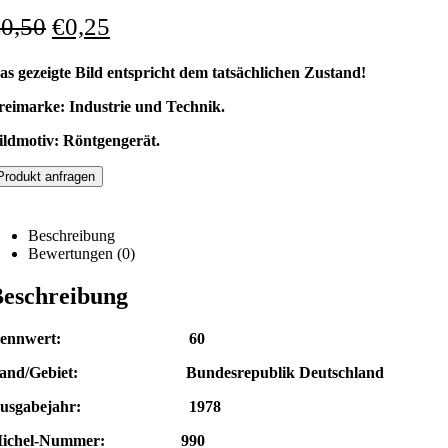
€
0,50
€
0,25
as gezeigte Bild entspricht dem tatsächlichen Zustand!
reimarke: Industrie und Technik.
ildmotiv: Röntgengerät.
Produkt anfragen
Beschreibung
Bewertungen (0)
eschreibung
Nennwert: 60
and/Gebiet: Bundesrepublik Deutschland
Ausgabejahr: 1978
Michel-Nummer: 990