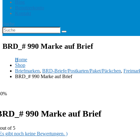
Blog
Benutzerkonto
Kontakt
Suche
BRD_# 990 Marke auf Brief
Home
Shop
Briefmarken
,
BRD-Briefe/Postkarten/Paket/Päckchen
,
Freimar
BRD_# 990 Marke auf Brief
50%
BRD_# 990 Marke auf Brief
out of 5
 Es gibt noch keine Bewertungen. )