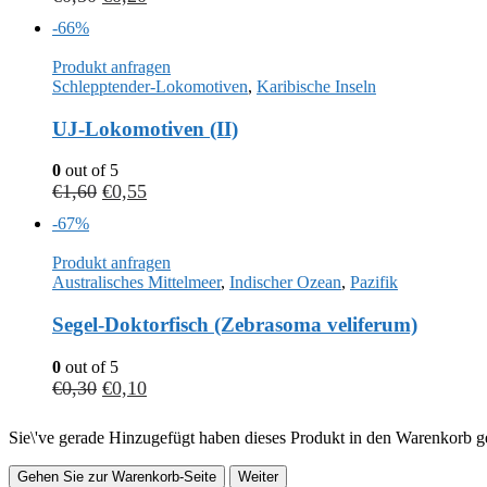
-66%
Produkt anfragen
Schlepptender-Lokomotiven
,
Karibische Inseln
UJ-Lokomotiven (II)
0
out of 5
€
1,60
€
0,55
-67%
Produkt anfragen
Australisches Mittelmeer
,
Indischer Ozean
,
Pazifik
Segel-Doktorfisch (Zebrasoma veliferum)
0
out of 5
€
0,30
€
0,10
Sie\'ve gerade Hinzugefügt haben dieses Produkt in den Warenkorb ge
Gehen Sie zur Warenkorb-Seite
Weiter