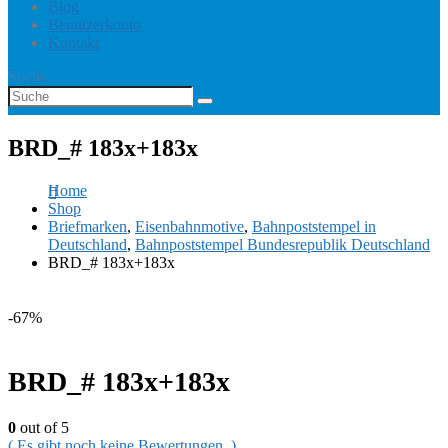
Blog
Benutzerkonto
Kontakt
Suche
BRD_# 183x+183x
Home
Shop
Briefmarken
,
Eisenbahnmotive
,
Bahnpoststempel in
Deutschland
,
Bahnpoststempel Bundesrepublik Deutschland
BRD_# 183x+183x
-67%
BRD_# 183x+183x
0
out of 5
( Es gibt noch keine Bewertungen. )