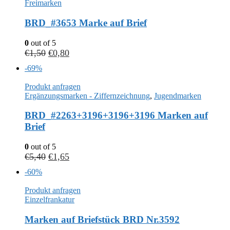
Freimarken
BRD_#3653 Marke auf Brief
0
out of 5
€
1,50
€
0,80
-69%
Produkt anfragen
Ergänzungsmarken - Ziffernzeichnung
,
Jugendmarken
BRD_#2263+3196+3196+3196 Marken auf
Brief
0
out of 5
€
5,40
€
1,65
-60%
Produkt anfragen
Einzelfrankatur
Marken auf Briefstück BRD Nr.3592