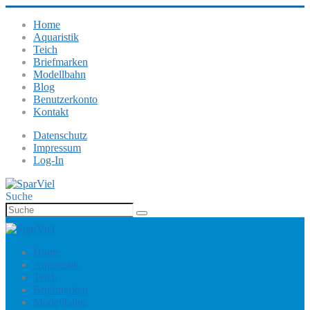
Home
Aquaristik
Teich
Briefmarken
Modellbahn
Blog
Benutzerkonto
Kontakt
Datenschutz
Impressum
Log-In
Suche
Home
Aquaristik
Teich
Briefmarken
Modellbahn