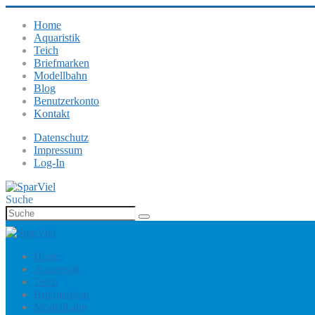
Home
Aquaristik
Teich
Briefmarken
Modellbahn
Blog
Benutzerkonto
Kontakt
Datenschutz
Impressum
Log-In
Suche
Home
Aquaristik
Teich
Briefmarken
Modellbahn