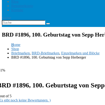
Blog
Benutzerkonto
Kontakt
Suche
BRD #1896, 100. Geburtstag von Sepp Her
Home
Shop
Briefmarken
,
BRD-Briefmarken
,
Einzelmarken und Blöcke
BRD #1896, 100. Geburtstag von Sepp Herberger
61%
BRD #1896, 100. Geburtstag von Sepp
out of 5
 Es gibt noch keine Bewertungen. )