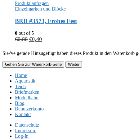
Produkt anfragen
Einzelmarken und Blöcke
BRD #3573, Frohes Fest
0
out of 5
€
0,80
€
0,40
Sie\'ve gerade Hinzugefügt haben dieses Produkt in den Warenkorb ge
Gehen Sie zur Warenkorb-Seite
Weiter
Home
Aquaristik
Teich
Briefmarken
Modellbahn
Blog
Benutzerkonto
Kontakt
Datenschutz
Impressum
Log-In