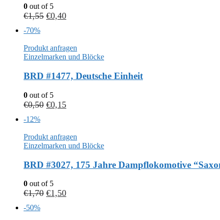
0
out of 5
€
1,55
€
0,40
-70%
Produkt anfragen
Einzelmarken und Blöcke
BRD #1477, Deutsche Einheit
0
out of 5
€
0,50
€
0,15
-12%
Produkt anfragen
Einzelmarken und Blöcke
BRD #3027, 175 Jahre Dampflokomotive “Saxo
0
out of 5
€
1,70
€
1,50
-50%