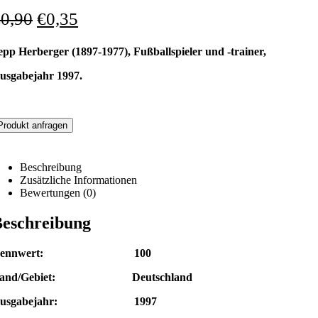
€
0,90
€
0,35
epp Herberger (1897-1977), Fußballspieler und -trainer,
usgabejahr 1997.
Produkt anfragen
Beschreibung
Zusätzliche Informationen
Bewertungen (0)
eschreibung
Nennwert: 100
and/Gebiet: Deutschland
Ausgabejahr: 1997