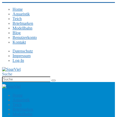
Home
Aquaristik
Teich
Briefmarken
Modellbahn
Blog
Benutzerkonto
Kontakt
Datenschutz
Impressum
Log-In
Suche
Home
Aquaristik
Teich
Briefmarken
Modellbahn