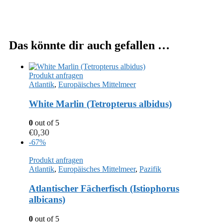
Das könnte dir auch gefallen …
Produkt anfragen
Atlantik
,
Europäisches Mittelmeer
White Marlin (Tetropterus albidus)
0
out of 5
€
0,30
-67%
Produkt anfragen
Atlantik
,
Europäisches Mittelmeer
,
Pazifik
Atlantischer Fächerfisch (Istiophorus
albicans)
0
out of 5