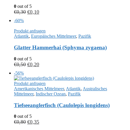
0
out of 5
€
0,30
€
0,10
-60%
Produkt anfragen
Atlantik
,
Europäisches Mittelmeer
,
Pazifik
Glatter Hammerhai (Sphyma zygaena)
0
out of 5
€
0,50
€
0,20
-56%
Produkt anfragen
Amerikanisches Mittelmeer
,
Atlantik
,
Australisches
Mittelmeer
,
Indischer Ozean
,
Pazifik
Tiefseeanglerfisch (Caulolepis longidens)
0
out of 5
€
0,80
€
0,35