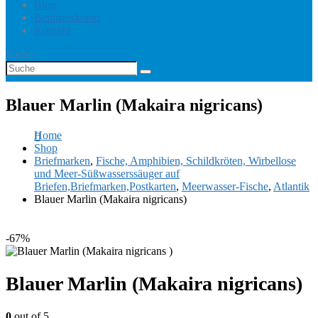
Blog
Benutzerkonto
Kontakt
Suche
Blauer Marlin (Makaira nigricans)
Home
Shop
Briefmarken
,
Fische, Amphibien, Schildkröten, Wirbellose
und Meer-Süßwasserssäuger auf
Briefen,Briefmarken,Postkarten
,
Meerwasser-Fische
,
Atlantik
Blauer Marlin (Makaira nigricans)
-67%
Blauer Marlin (Makaira nigricans)
0
out of 5