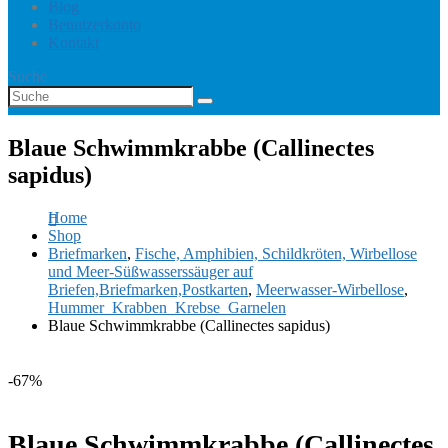
Blog
Benutzerkonto
Kontakt
Suche
Blaue Schwimmkrabbe (Callinectes
sapidus)
Home
Shop
Briefmarken
,
Fische, Amphibien, Schildkröten, Wirbellose
und Meer-Süßwasserssäuger auf
Briefen,Briefmarken,Postkarten
,
Meerwasser-Wirbellose
,
Hummer_Krabben_Krebse_Garnelen
Blaue Schwimmkrabbe (Callinectes sapidus)
-67%
Blaue Schwimmkrabbe (Callinectes