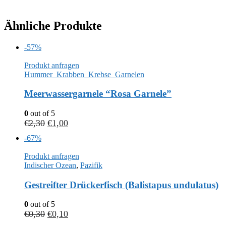
Ähnliche Produkte
-57%
Produkt anfragen
Hummer_Krabben_Krebse_Garnelen
Meerwassergarnele “Rosa Garnele”
0
out of 5
€
2,30
€
1,00
-67%
Produkt anfragen
Indischer Ozean
,
Pazifik
Gestreifter Drückerfisch (Balistapus undulatus)
0
out of 5
€
0,30
€
0,10