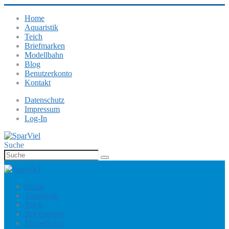
Home
Aquaristik
Teich
Briefmarken
Modellbahn
Blog
Benutzerkonto
Kontakt
Datenschutz
Impressum
Log-In
Suche
Home
Aquaristik
Teich
Briefmarken
Modellbahn