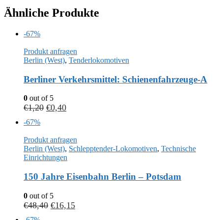
Ähnliche Produkte
-67%
Produkt anfragen
Berlin (West)
,
Tenderlokomotiven
Berliner Verkehrsmittel: Schienenfahrzeuge-A
0
out of 5
€
1,20
€
0,40
-67%
Produkt anfragen
Berlin (West)
,
Schlepptender-Lokomotiven
,
Technische
Einrichtungen
150 Jahre Eisenbahn Berlin – Potsdam
0
out of 5
€
48,40
€
16,15
-67%