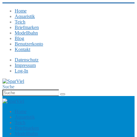
Home
Aquaristik
Teich
Briefmarken
Modellbahn
Blog
Benutzerkonto
Kontakt
Datenschutz
Impressum
Log-In
Suche
Home
Aquaristik
Teich
Briefmarken
Modellbahn