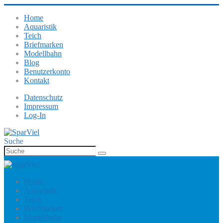
Home
Aquaristik
Teich
Briefmarken
Modellbahn
Blog
Benutzerkonto
Kontakt
Datenschutz
Impressum
Log-In
Suche
Home
Aquaristik
Teich
Briefmarken
Modellbahn