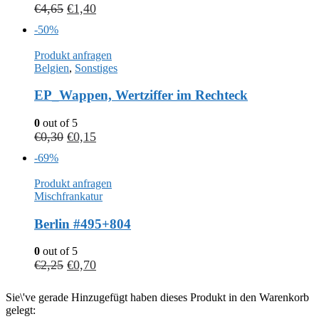
€
4,65
€
1,40
-50%
Produkt anfragen
Belgien
,
Sonstiges
EP_Wappen, Wertziffer im Rechteck
0
out of 5
€
0,30
€
0,15
-69%
Produkt anfragen
Mischfrankatur
Berlin #495+804
0
out of 5
€
2,25
€
0,70
Sie\'ve gerade Hinzugefügt haben dieses Produkt in den Warenkorb
gelegt: