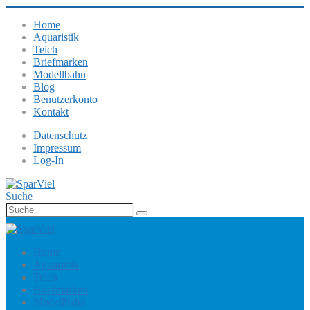
Home
Aquaristik
Teich
Briefmarken
Modellbahn
Blog
Benutzerkonto
Kontakt
Datenschutz
Impressum
Log-In
Suche
Home
Aquaristik
Teich
Briefmarken
Modellbahn