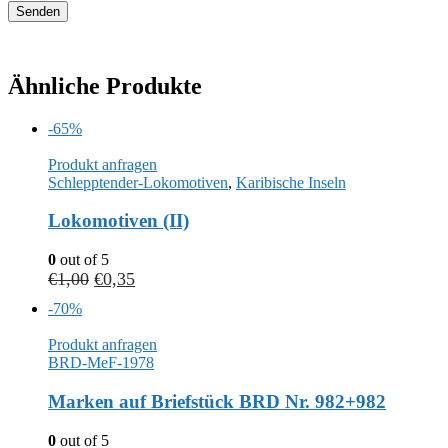
Ähnliche Produkte
-65%
Produkt anfragen
Schlepptender-Lokomotiven
,
Karibische Inseln
Lokomotiven (II)
0
out of 5
€
1,00
€
0,35
-70%
Produkt anfragen
BRD-MeF-1978
Marken auf Briefstück BRD Nr. 982+982
0
out of 5