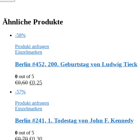
Ähnliche Produkte
-58%
Produkt anfragen
Einzelmarken
Berlin #452, 200. Geburtstag von Ludwig Tieck
0
out of 5
€
0,60
€
0,25
-57%
Produkt anfragen
Einzelmarken
Berlin #241, 1. Todestag von John F. Kennedy
0
out of 5
€
0,70
€
0,30