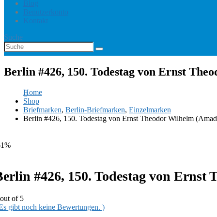
Blog
Benutzerkonto
Kontakt
Suche
Berlin #426, 150. Todestag von Ernst Th
Home
Shop
Briefmarken
,
Berlin-Briefmarken
,
Einzelmarken
Berlin #426, 150. Todestag von Ernst Theodor Wilhelm (Ama
61%
Berlin #426, 150. Todestag von Erns
out of 5
 Es gibt noch keine Bewertungen. )