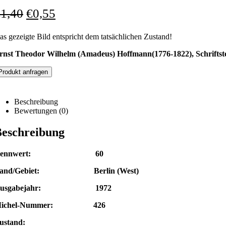
€
1,40
€
0,55
as gezeigte Bild entspricht dem tatsächlichen Zustand!
rnst Theodor Wilhelm (Amadeus) Hoffmann(1776-1822), Schriftste
Produkt anfragen
Beschreibung
Bewertungen (0)
eschreibung
Nennwert: 60
and/Gebiet: Berlin (West)
Ausgabejahr: 1972
Michel-Nummer: 426
ustand: