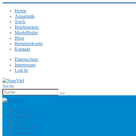
Home
Aquaristik
Teich
Briefmarken
Modellbahn
Blog
Benutzerkonto
Kontakt
Datenschutz
Impressum
Log-In
Suche
Home
Aquaristik
Teich
Briefmarken
Modellbahn