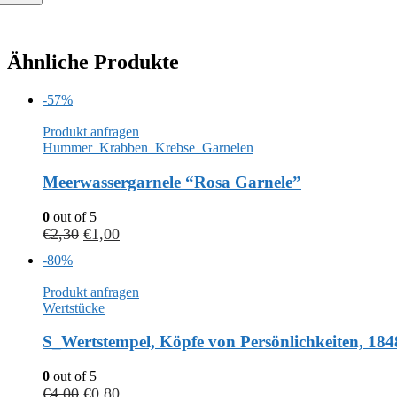
Ähnliche Produkte
-57%
Produkt anfragen
Hummer_Krabben_Krebse_Garnelen
Meerwassergarnele “Rosa Garnele”
0
out of 5
€
2,30
€
1,00
-80%
Produkt anfragen
Wertstücke
S_Wertstempel, Köpfe von Persönlichkeiten, 184
0
out of 5
€
4,00
€
0,80