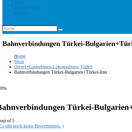
Blog
Benutzerkonto
Kontakt
Suche
Bahnverbindungen Türkei-Bulgarien+Türk
Home
Shop
Diesel+Gasturbinen-Lokomotiven
,
Türkei
Bahnverbindungen Türkei-Bulgarien+Türkei-Iran
70%
Bahnverbindungen Türkei-Bulgarien
out of 5
 Es gibt noch keine Bewertungen. )