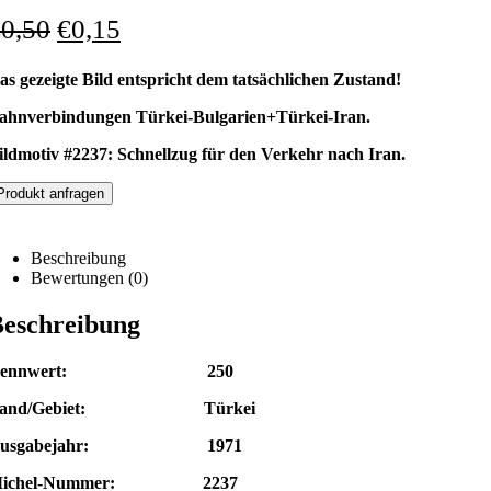
€
0,50
€
0,15
as gezeigte Bild entspricht dem tatsächlichen Zustand!
ahnverbindungen Türkei-Bulgarien+Türkei-Iran.
ildmotiv #2237: Schnellzug für den Verkehr nach Iran.
Produkt anfragen
Beschreibung
Bewertungen (0)
eschreibung
Nennwert: 250
Land/Gebiet: Türkei
Ausgabejahr: 1971
Michel-Nummer: 2237