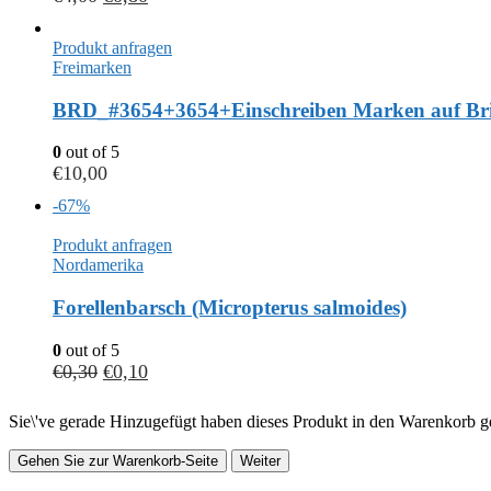
Produkt anfragen
Freimarken
BRD_#3654+3654+Einschreiben Marken auf Bri
0
out of 5
€
10,00
-67%
Produkt anfragen
Nordamerika
Forellenbarsch (Micropterus salmoides)
0
out of 5
€
0,30
€
0,10
Sie\'ve gerade Hinzugefügt haben dieses Produkt in den Warenkorb ge
Gehen Sie zur Warenkorb-Seite
Weiter