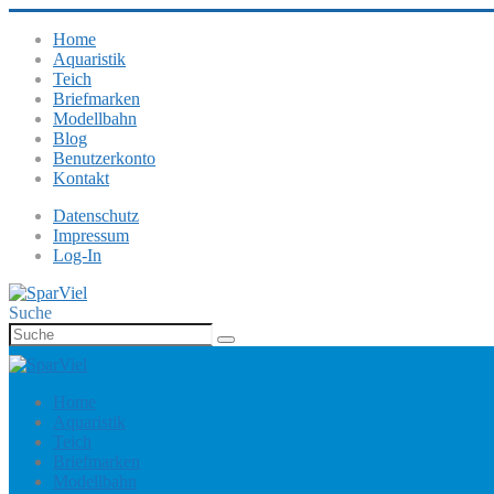
Home
Aquaristik
Teich
Briefmarken
Modellbahn
Blog
Benutzerkonto
Kontakt
Datenschutz
Impressum
Log-In
Suche
Home
Aquaristik
Teich
Briefmarken
Modellbahn