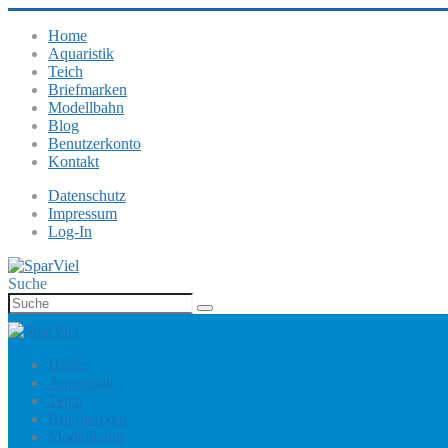
Home
Aquaristik
Teich
Briefmarken
Modellbahn
Blog
Benutzerkonto
Kontakt
Datenschutz
Impressum
Log-In
Suche
Home
Aquaristik
Teich
Briefmarken
Modellbahn