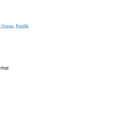
r Ozean
,
Pazifik
legt: