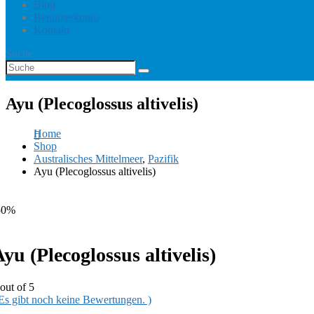
Blog
Benutzerkonto
Kontakt
Suche
Ayu (Plecoglossus altivelis)
Home
Shop
Australisches Mittelmeer
,
Pazifik
Ayu (Plecoglossus altivelis)
50%
yu (Plecoglossus altivelis)
out of 5
 Es gibt noch keine Bewertungen. )