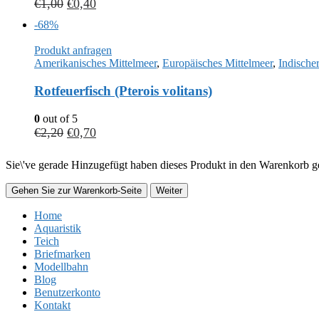
€
1,00
€
0,40
-68%
Produkt anfragen
Amerikanisches Mittelmeer
,
Europäisches Mittelmeer
,
Indische
Rotfeuerfisch (Pterois volitans)
0
out of 5
€
2,20
€
0,70
Sie\'ve gerade Hinzugefügt haben dieses Produkt in den Warenkorb ge
Gehen Sie zur Warenkorb-Seite
Weiter
Home
Aquaristik
Teich
Briefmarken
Modellbahn
Blog
Benutzerkonto
Kontakt