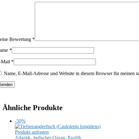
eine Bewertung
*
ame
*
-Mail
*
Name, E-Mail-Adresse und Website in diesem Browser für meinen n
Ähnliche Produkte
-50%
Produkt anfragen
Atlantik
,
Indischer Ozean
,
Pazifik