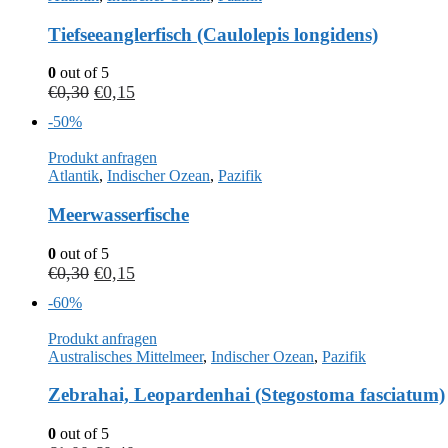
Tiefseeanglerfisch (Caulolepis longidens)
0
out of 5
€
0,30
€
0,15
-50%
Produkt anfragen
Atlantik
,
Indischer Ozean
,
Pazifik
Meerwasserfische
0
out of 5
€
0,30
€
0,15
-60%
Produkt anfragen
Australisches Mittelmeer
,
Indischer Ozean
,
Pazifik
Zebrahai, Leopardenhai (Stegostoma fasciatum)
0
out of 5