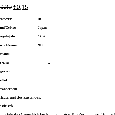
€
0,30
€
0,15
Nennwert: 10
and/Gebiet: Japan
usgabejahr: 1966
ichel-Nummer: 912
ustand:
Gebraucht X
gebraucht
stfrisch
sonderheit:
rläuterung des Zustandes:
ostfrisch
it originalen Gummi/Kleber in unbenutzten Top Zustand, postfrisch kei