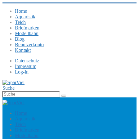
Home
Aquaristik
Teich
Briefmarken
Modellbahn
Blog
Benutzerkonto
Kontakt
Datenschutz
Impressum
Log-In
Suche
Home
Aquaristik
Teich
Briefmarken
Modellbahn