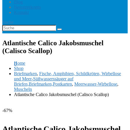
Blog
Benutzerkonto
Kontakt
Suche
Atlantische Calico Jakobsmuschel
(Calisco Scallop)
Home
Shop
Briefmarken
,
Fische, Amphibien, Schildkröten, Wirbellose
und Meer-Süßwasserssäuger auf
Briefen,Briefmarken,Postkarten
,
Meerwasser-Wirbellose
,
Muscheln
Atlantische Calico Jakobsmuschel (Calisco Scallop)
-67%
Atlantische Calico Jakobsmuschel