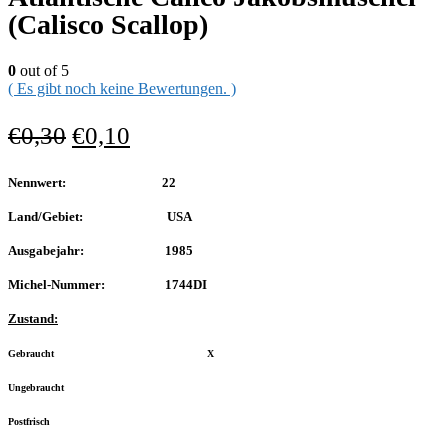
(Calisco Scallop)
0
out of 5
( Es gibt noch keine Bewertungen. )
€
0,30
€
0,10
Nennwert: 22
Land/Gebiet: USA
Ausgabejahr: 1985
Michel-Nummer: 1744DI
Zustand:
Gebraucht X
Ungebraucht
Postfrisch