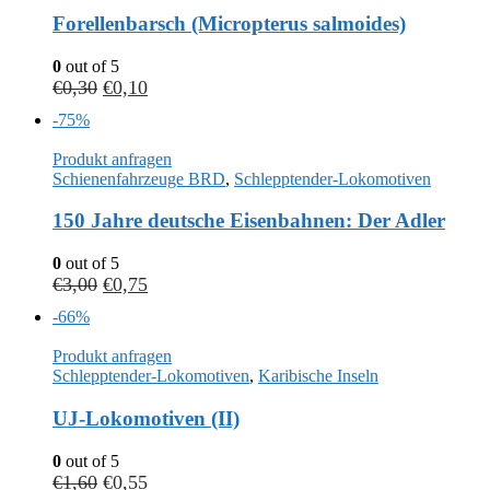
Forellenbarsch (Micropterus salmoides)
0
out of 5
€
0,30
€
0,10
-75%
Produkt anfragen
Schienenfahrzeuge BRD
,
Schlepptender-Lokomotiven
150 Jahre deutsche Eisenbahnen: Der Adler
0
out of 5
€
3,00
€
0,75
-66%
Produkt anfragen
Schlepptender-Lokomotiven
,
Karibische Inseln
UJ-Lokomotiven (II)
0
out of 5
€
1,60
€
0,55