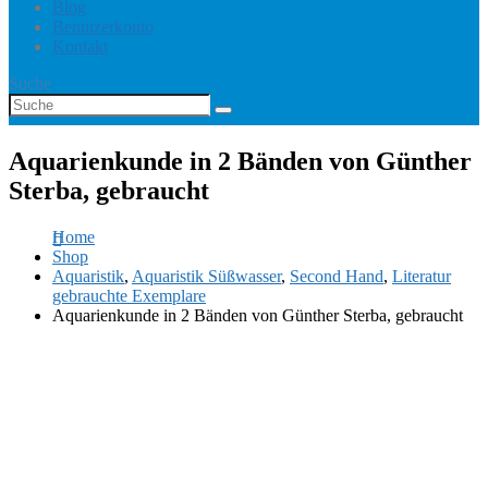
Blog
Benutzerkonto
Kontakt
Suche
Aquarienkunde in 2 Bänden von Günther
Sterba, gebraucht
Home
Shop
Aquaristik
,
Aquaristik Süßwasser
,
Second Hand
,
Literatur
gebrauchte Exemplare
Aquarienkunde in 2 Bänden von Günther Sterba, gebraucht