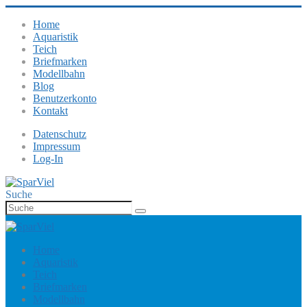
Home
Aquaristik
Teich
Briefmarken
Modellbahn
Blog
Benutzerkonto
Kontakt
Datenschutz
Impressum
Log-In
Suche
Home
Aquaristik
Teich
Briefmarken
Modellbahn