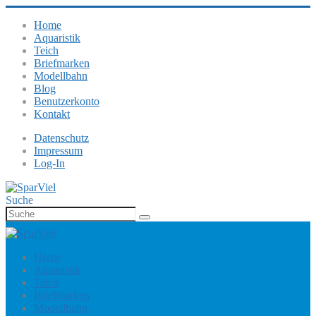
Home
Aquaristik
Teich
Briefmarken
Modellbahn
Blog
Benutzerkonto
Kontakt
Datenschutz
Impressum
Log-In
Suche
Home
Aquaristik
Teich
Briefmarken
Modellbahn