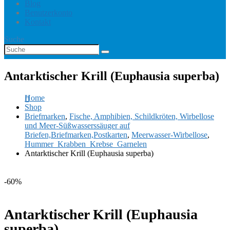
Blog
Benutzerkonto
Kontakt
Suche
Antarktischer Krill (Euphausia superba)
Home
Shop
Briefmarken
,
Fische, Amphibien, Schildkröten, Wirbellose
und Meer-Süßwasserssäuger auf
Briefen,Briefmarken,Postkarten
,
Meerwasser-Wirbellose
,
Hummer_Krabben_Krebse_Garnelen
Antarktischer Krill (Euphausia superba)
-60%
Antarktischer Krill (Euphausia
superba)