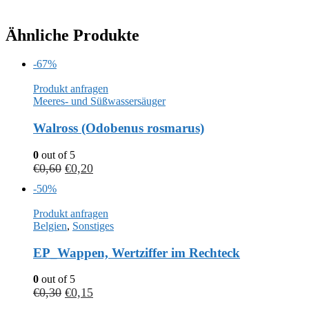
Ähnliche Produkte
-67%
Produkt anfragen
Meeres- und Süßwassersäuger
Walross (Odobenus rosmarus)
0
out of 5
€
0,60
€
0,20
-50%
Produkt anfragen
Belgien
,
Sonstiges
EP_Wappen, Wertziffer im Rechteck
0
out of 5
€
0,30
€
0,15