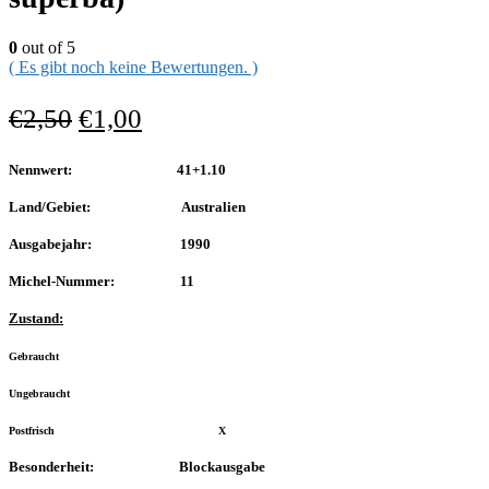
0
out of 5
( Es gibt noch keine Bewertungen. )
€
2,50
€
1,00
Nennwert: 41+1.10
Land/Gebiet: Australien
Ausgabejahr: 1990
Michel-Nummer: 11
Zustand:
Gebraucht
Ungebraucht
Postfrisch X
Besonderheit: Blockausgabe