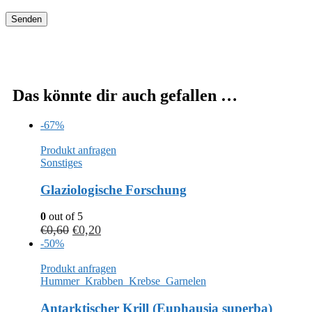
Das könnte dir auch gefallen …
-67%
Produkt anfragen
Sonstiges
Glaziologische Forschung
0
out of 5
€
0,60
€
0,20
-50%
Produkt anfragen
Hummer_Krabben_Krebse_Garnelen
Antarktischer Krill (Euphausia superba)