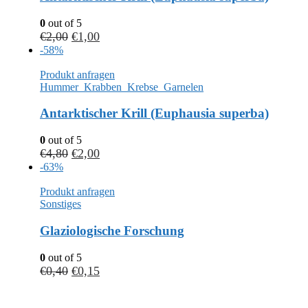
0
out of 5
€
2,00
€
1,00
-58%
Produkt anfragen
Hummer_Krabben_Krebse_Garnelen
Antarktischer Krill (Euphausia superba)
0
out of 5
€
4,80
€
2,00
-63%
Produkt anfragen
Sonstiges
Glaziologische Forschung
0
out of 5
€
0,40
€
0,15