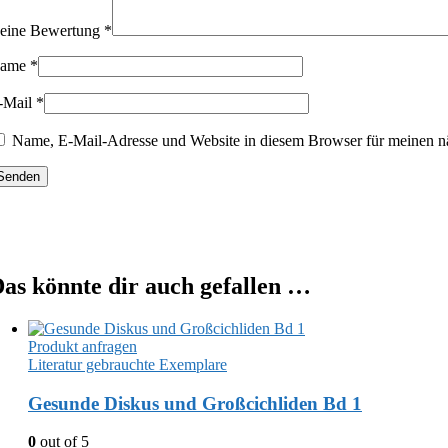
eine Bewertung
*
ame
*
-Mail
*
Name, E-Mail-Adresse und Website in diesem Browser für meinen n
as könnte dir auch gefallen …
Produkt anfragen
Literatur gebrauchte Exemplare
Gesunde Diskus und Großcichliden Bd 1
0
out of 5