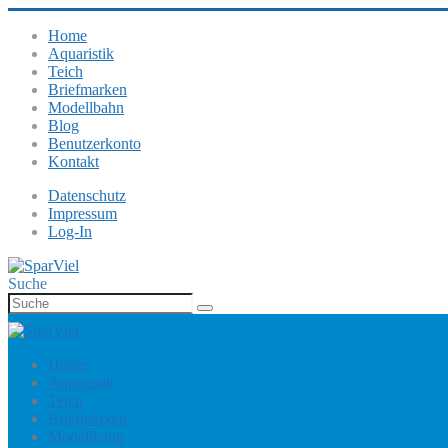
Home
Aquaristik
Teich
Briefmarken
Modellbahn
Blog
Benutzerkonto
Kontakt
Datenschutz
Impressum
Log-In
Suche
Home
Aquaristik
Teich
Briefmarken
Modellbahn