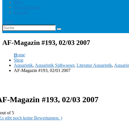
Blog
Benutzerkonto
Kontakt
Suche
AF-Magazin #193, 02/03 2007
Home
Shop
Aquaristik
,
Aquaristik Süßwasser
,
Literatur Aquaristik
,
Aquaris
AF-Magazin #193, 02/03 2007
AF-Magazin #193, 02/03 2007
out of 5
 Es gibt noch keine Bewertungen. )