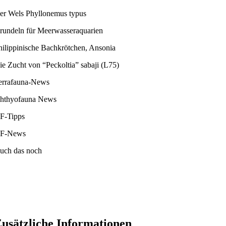
er Wels Phyllonemus typus
rundeln für Meerwasseraquarien
hilippinische Bachkrötchen, Ansonia
ie Zucht von “Peckoltia” sabaji (L75)
errafauna-News
chthyofauna News
F-Tipps
F-News
uch das noch
usätzliche Informationen