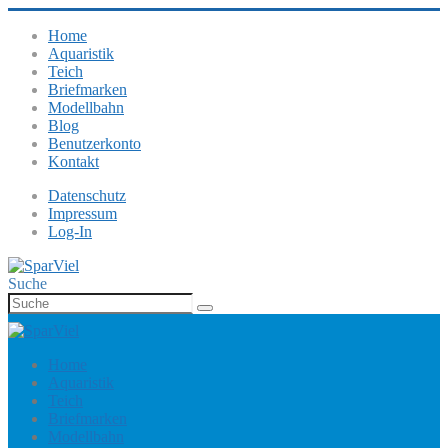
Home
Aquaristik
Teich
Briefmarken
Modellbahn
Blog
Benutzerkonto
Kontakt
Datenschutz
Impressum
Log-In
Suche
Home
Aquaristik
Teich
Briefmarken
Modellbahn