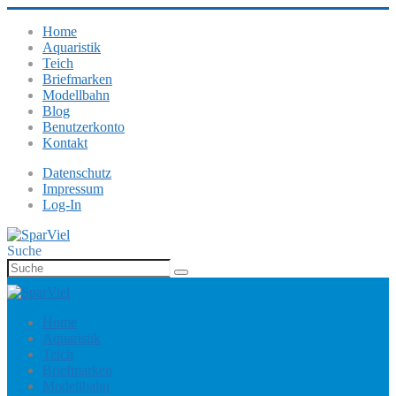
Home
Aquaristik
Teich
Briefmarken
Modellbahn
Blog
Benutzerkonto
Kontakt
Datenschutz
Impressum
Log-In
Suche
Home
Aquaristik
Teich
Briefmarken
Modellbahn