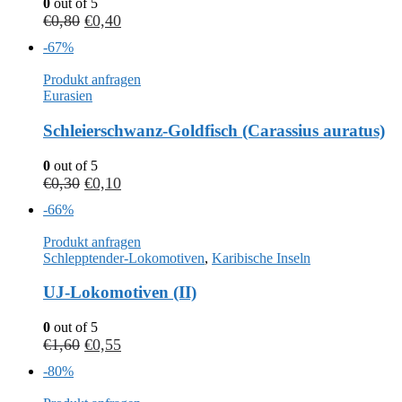
0
out of 5
€
0,80
€
0,40
-67%
Produkt anfragen
Eurasien
Schleierschwanz-Goldfisch (Carassius auratus)
0
out of 5
€
0,30
€
0,10
-66%
Produkt anfragen
Schlepptender-Lokomotiven
,
Karibische Inseln
UJ-Lokomotiven (II)
0
out of 5
€
1,60
€
0,55
-80%