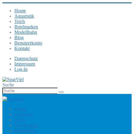
Home
Aquaristik
Teich
Briefmarken
Modellbahn
Blog
Benutzerkonto
Kontakt
Datenschutz
Impressum
Log-In
Suche
Home
Aquaristik
Teich
Briefmarken
Modellbahn