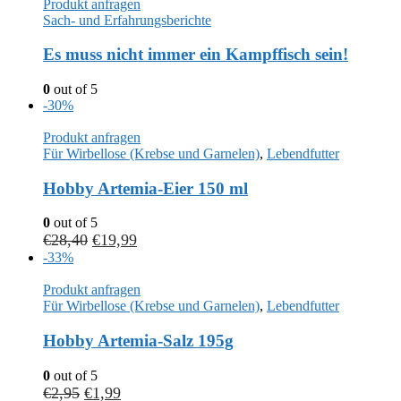
Produkt anfragen
Sach- und Erfahrungsberichte
Es muss nicht immer ein Kampffisch sein!
0
out of 5
-30%
Produkt anfragen
Für Wirbellose (Krebse und Garnelen)
,
Lebendfutter
Hobby Artemia-Eier 150 ml
0
out of 5
€
28,40
€
19,99
-33%
Produkt anfragen
Für Wirbellose (Krebse und Garnelen)
,
Lebendfutter
Hobby Artemia-Salz 195g
0
out of 5
€
2,95
€
1,99