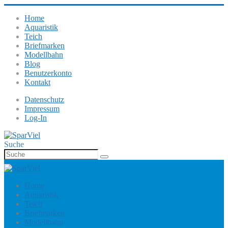
Home
Aquaristik
Teich
Briefmarken
Modellbahn
Blog
Benutzerkonto
Kontakt
Datenschutz
Impressum
Log-In
Suche
Home
Aquaristik
Teich
Briefmarken
Modellbahn