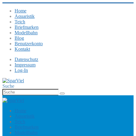
Home
Aquaristik
Teich
Briefmarken
Modellbahn
Blog
Benutzerkonto
Kontakt
Datenschutz
Impressum
Log-In
Suche
Home
Aquaristik
Teich
Briefmarken
Modellbahn