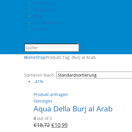
Briefmarken
Modellbahn
Blog
Benutzerkonto
Kontakt
Suche
Home
Shop
Produkt-Tag -
Burj al Arab
Sortieren Nach:
-41%
Produkt anfragen
Sonstiges
Aqua Della Burj al Arab
0
out of 5
€
18,72
€
10,99